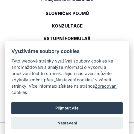
SLOVNÍČEK POJMŮ
KONZULTACE
VSTUPNÍ FORMULÁŘ
Využíváme soubory cookies
Tyto webové stránky využívají soubory cookies ke
Moderní cloudové řešení pro řízený sklad
shromažďování a analýze informací o výkonu a
používání těchto stránek. Jejich nastavení můžete
info@depoto.cz
kdykoliv změnit přes „Nastavení cookies“ v zápatí
(+420) 602 315 212
stránky. Více informací získáte na stránce
Zpracování
cookies
.
DEPOTO s.r.o.
Pernerova 293/11
186 00
Praha 8
Přijmout vše
Nastavení
Copyright © 2024 DEPOTO s.r.o. - Všechna práva vyhrazena. |
VOP
|
GDPR
|
Nastavení cookies
Web vytvořil
Tom Atom
.