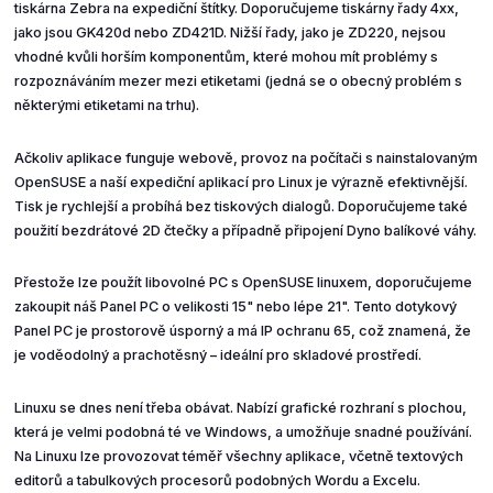
tiskárna Zebra na expediční štítky. Doporučujeme tiskárny řady 4xx,
jako jsou GK420d nebo ZD421D. Nižší řady, jako je ZD220, nejsou
vhodné kvůli horším komponentům, které mohou mít problémy s
rozpoznáváním mezer mezi etiketami (jedná se o obecný problém s
některými etiketami na trhu).
Ačkoliv aplikace funguje webově, provoz na počítači s nainstalovaným
OpenSUSE a naší expediční aplikací pro Linux je výrazně efektivnější.
Tisk je rychlejší a probíhá bez tiskových dialogů. Doporučujeme také
použití bezdrátové 2D čtečky a případně připojení Dyno balíkové váhy.
Přestože lze použít libovolné PC s OpenSUSE linuxem, doporučujeme
zakoupit náš Panel PC o velikosti 15" nebo lépe 21". Tento dotykový
Panel PC je prostorově úsporný a má IP ochranu 65, což znamená, že
je voděodolný a prachotěsný – ideální pro skladové prostředí.
Linuxu se dnes není třeba obávat. Nabízí grafické rozhraní s plochou,
která je velmi podobná té ve Windows, a umožňuje snadné používání.
Na Linuxu lze provozovat téměř všechny aplikace, včetně textových
editorů a tabulkových procesorů podobných Wordu a Excelu.