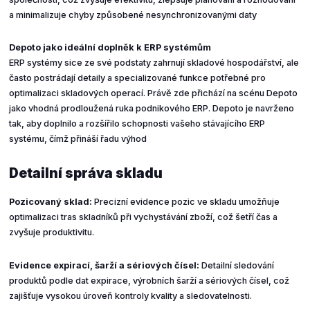
a minimalizuje chyby způsobené nesynchronizovanými daty
Depoto jako ideální doplněk k ERP systémům
ERP systémy sice ze své podstaty zahrnují skladové hospodářství, ale
často postrádají detaily a specializované funkce potřebné pro
optimalizaci skladových operací. Právě zde přichází na scénu Depoto
jako vhodná prodloužená ruka podnikového ERP. Depoto je navrženo
tak, aby doplnilo a rozšířilo schopnosti vašeho stávajícího ERP
systému, čímž přináší řadu výhod
Detailní správa skladu
Pozicovaný sklad:
Precizní evidence pozic ve skladu umožňuje
optimalizaci tras skladníků při vychystávání zboží, což šetří čas a
zvyšuje produktivitu.
Evidence expirací, šarží a sériových čísel:
Detailní sledování
produktů podle dat expirace, výrobních šarží a sériových čísel, což
zajišťuje vysokou úroveň kontroly kvality a sledovatelnosti.