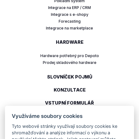
Pokladní systém
Integrace na ERP / CRM
Integrace s e-shopy
Forecasting
Integrace na marketplace
HARDWARE
Hardware potřebný pro Depoto
Prodej skladového hardware
SLOVNÍČEK POJMŮ
KONZULTACE
VSTUPNÍ FORMULÁŘ
Využíváme soubory cookies
Tyto webové stránky využívají soubory cookies ke
Moderní cloudové řešení pro řízený sklad
shromažďování a analýze informací o výkonu a