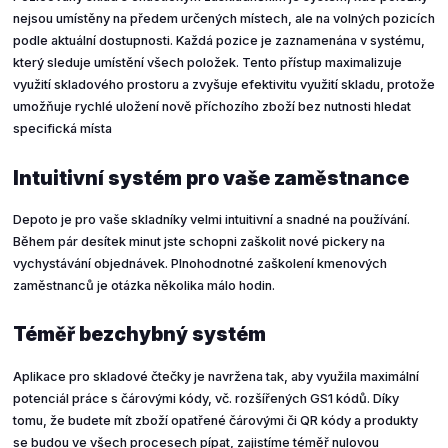
nejsou umístěny na předem určených místech, ale na volných pozicích
podle aktuální dostupnosti. Každá pozice je zaznamenána v systému,
který sleduje umístění všech položek. Tento přístup maximalizuje
využití skladového prostoru a zvyšuje efektivitu využití skladu, protože
umožňuje rychlé uložení nově příchozího zboží bez nutnosti hledat
specifická místa
Intuitivní systém pro vaše zaměstnance
Depoto je pro vaše skladníky velmi intuitivní a snadné na používání.
Během pár desítek minut jste schopni zaškolit nové pickery na
vychystávání objednávek. Plnohodnotné zaškolení kmenových
zaměstnanců je otázka několika málo hodin.
Téměř bezchybný systém
Aplikace pro skladové čtečky je navržena tak, aby využila maximální
potenciál práce s čárovými kódy, vč. rozšířených GS1 kódů. Díky
tomu, že budete mít zboží opatřené čárovými či QR kódy a produkty
se budou ve všech procesech pípat, zajistíme téměř nulovou