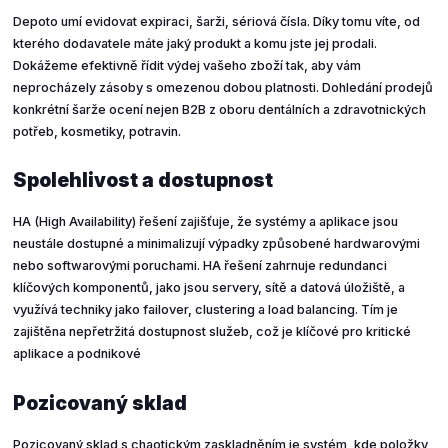
Depoto umí evidovat expiraci, šarži, sériová čísla. Díky tomu víte, od
kterého dodavatele máte jaký produkt a komu jste jej prodali.
Dokážeme efektivně řídit výdej vašeho zboží tak, aby vám
neprocházely zásoby s omezenou dobou platnosti. Dohledání prodejů
konkrétní šarže ocení nejen B2B z oboru dentálních a zdravotnických
potřeb, kosmetiky, potravin.
Spolehlivost a dostupnost
HA (High Availability) řešení zajišťuje, že systémy a aplikace jsou
neustále dostupné a minimalizují výpadky způsobené hardwarovými
nebo softwarovými poruchami. HA řešení zahrnuje redundanci
klíčových komponentů, jako jsou servery, sítě a datová úložiště, a
využívá techniky jako failover, clustering a load balancing. Tím je
zajištěna nepřetržitá dostupnost služeb, což je klíčové pro kritické
aplikace a podnikové
Pozicovaný sklad
Pozicovaný sklad s chaotickým zaskladněním je systém, kde položky