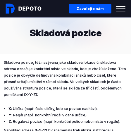
Zavolejte nám
Skladová pozice
Skladová pozice, též nazývaná jako skladová lokace či skladová
adresa označuje konkrétní místo ve skladu, kde je zboží uloženo. Tato
pozice je obvykle definována kombinací znaků nebo čísel, které
přesně určují umístění v rámci skladu. Ve velkých skladech je často
používána struktura pozice, která se skládá ze tří částí, oddělených
pomlčkami (X-Y-Z):
X
: Ulička (např. číslo uličky, kde se pozice nachází).
Y
: Regál (např. konkrétní regál v dané uličce).
Z
: Regálová pozice (např. konkrétní police nebo místo v regálu).
Například adresa
3-5-12
by znamenala třetí uličku, pátý regál a