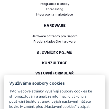
Integrace s e-shopy
Forecasting
Integrace na marketplace
HARDWARE
Hardware potřebný pro Depoto
Prodej skladového hardware
SLOVNÍČEK POJMŮ
KONZULTACE
VSTUPNÍ FORMULÁŘ
Využíváme soubory cookies
Tyto webové stránky využívají soubory cookies ke
Moderní cloudové řešení pro řízený sklad
shromažďování a analýze informací o výkonu a
používání těchto stránek. Jejich nastavení můžete
info@depoto.cz
kdykoliv změnit přes „Nastavení cookies“ v zápatí
(+420) 602 315 212