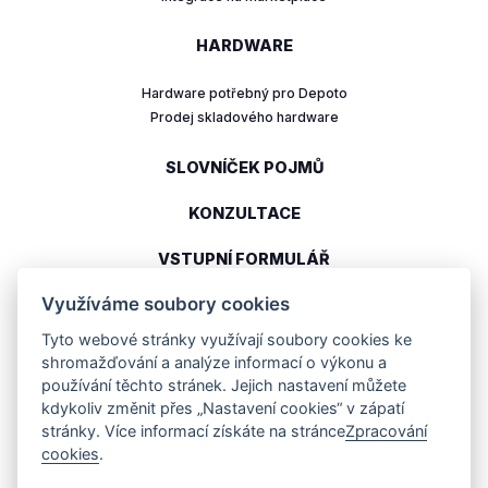
HARDWARE
Hardware potřebný pro Depoto
Prodej skladového hardware
SLOVNÍČEK POJMŮ
KONZULTACE
VSTUPNÍ FORMULÁŘ
Využíváme soubory cookies
Tyto webové stránky využívají soubory cookies ke
Moderní cloudové řešení pro řízený sklad
shromažďování a analýze informací o výkonu a
používání těchto stránek. Jejich nastavení můžete
info@depoto.cz
kdykoliv změnit přes „Nastavení cookies“ v zápatí
(+420) 602 315 212
stránky. Více informací získáte na stránce
Zpracování
cookies
.
DEPOTO s.r.o.
Pernerova 293/11